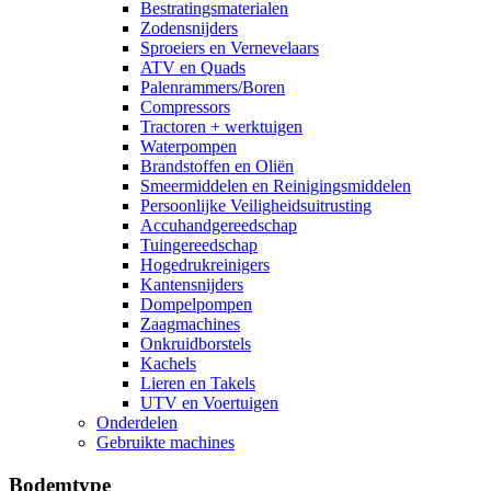
Bestratingsmaterialen
Zodensnijders
Sproeiers en Vernevelaars
ATV en Quads
Palenrammers/Boren
Compressors
Tractoren + werktuigen
Waterpompen
Brandstoffen en Oliën
Smeermiddelen en Reinigingsmiddelen
Persoonlijke Veiligheidsuitrusting
Accuhandgereedschap
Tuingereedschap
Hogedrukreinigers
Kantensnijders
Dompelpompen
Zaagmachines
Onkruidborstels
Kachels
Lieren en Takels
UTV en Voertuigen
Onderdelen
Gebruikte machines
Bodemtype