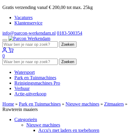
Gratis verzending vanaf € 200,00 tot max. 25kg
Vacatures
Klantenservice
info@parcon-werkendam.nl
0183-500354
Zoeken
Zoeken
naar:
0
Zoeken
Zoeken
naar:
Watersport
Park en Tuinmachines
Reinigingsmachines Pro
Verhuur
Actie-uitverkoop
Home
»
Park en Tuinmachines
»
Nieuwe machines
»
Zitmaaiers
»
Ruwterein maaiers
Categorieën
Nieuwe machines
Accu's met laders en toebehoren