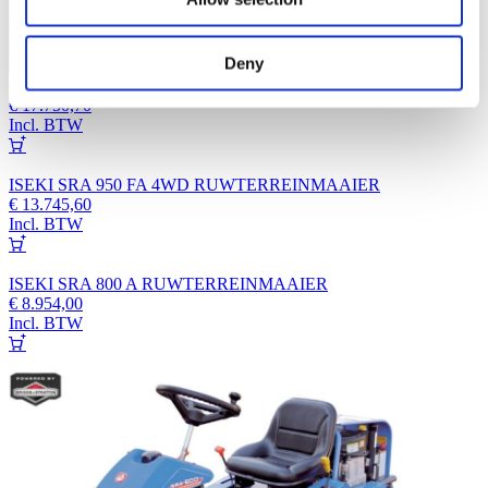
Deny
OREC ZIT-HELLINGMAAIER RM982F
€
17.750,70
Incl. BTW
ISEKI SRA 950 FA 4WD RUWTERREINMAAIER
€
13.745,60
Incl. BTW
ISEKI SRA 800 A RUWTERREINMAAIER
€
8.954,00
Incl. BTW