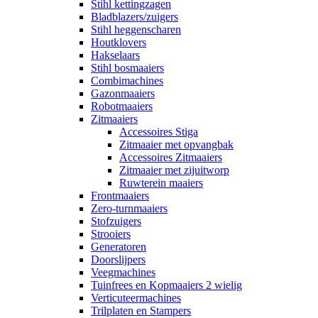
Stihl kettingzagen
Bladblazers/zuigers
Stihl heggenscharen
Houtklovers
Hakselaars
Stihl bosmaaiers
Combimachines
Gazonmaaiers
Robotmaaiers
Zitmaaiers
Accessoires Stiga
Zitmaaier met opvangbak
Accessoires Zitmaaiers
Zitmaaier met zijuitworp
Ruwterein maaiers
Frontmaaiers
Zero-turnmaaiers
Stofzuigers
Strooiers
Generatoren
Doorslijpers
Veegmachines
Tuinfrees en Kopmaaiers 2 wielig
Verticuteermachines
Trilplaten en Stampers