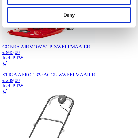
Deny
COBRA AIRMOW 51 B ZWEEFMAAIER
€
945,00
Incl. BTW
STIGA AERO 132e ACCU ZWEEFMAAIER
€
239,00
Incl. BTW