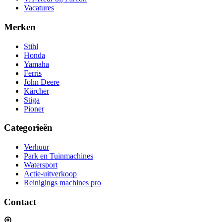
Vacatures
Merken
Stihl
Honda
Yamaha
Ferris
John Deere
Kärcher
Stiga
Pioner
Categorieën
Verhuur
Park en Tuinmachines
Watersport
Actie-uitverkoop
Reinigings machines pro
Contact