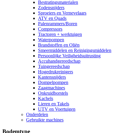
Bestratingsmaterialen
Zodensnijders
Sproeiers en Vernevelaars
ATV en Quads
Palenrammers/Boren
Compressors
Tractoren + werktuigen
Waterpompen
Brandstoffen en Oliën
Smeermiddelen en Reinigingsmiddelen
Persoonlijke Veiligheidsuitrusting
Accuhandgereedschap
Tuingereedschap
Hogedrukreinigers
Kantensnijders
Dompelpompen
Zaagmachines
Onkruidborstels
Kachels
Lieren en Takels
UTV en Voertuigen
Onderdelen
Gebruikte machines
Bodemtype