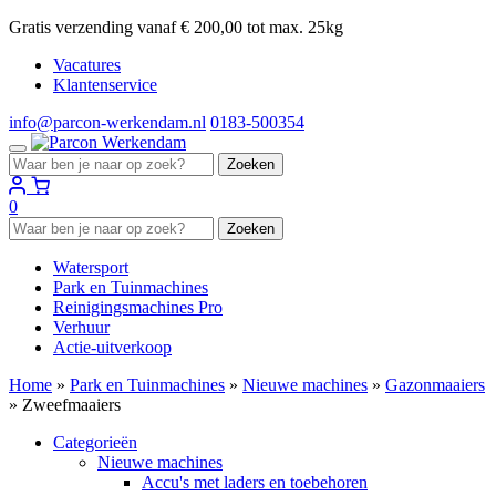
Gratis verzending vanaf € 200,00 tot max. 25kg
Vacatures
Klantenservice
info@parcon-werkendam.nl
0183-500354
Zoeken
Zoeken
naar:
0
Zoeken
Zoeken
naar:
Watersport
Park en Tuinmachines
Reinigingsmachines Pro
Verhuur
Actie-uitverkoop
Home
»
Park en Tuinmachines
»
Nieuwe machines
»
Gazonmaaiers
»
Zweefmaaiers
Categorieën
Nieuwe machines
Accu's met laders en toebehoren