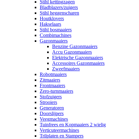
Stihl kettingzagen
Bladblazers/zuigers
Stihl heggenscharen
Houtklovers
Hakselaars
Stihl bosmaaiers
Combimachines
Gazonmaaiers
Benzine Gazonmaaiers
Accu Gazonmaaiers
Elektrische Gazonmaaiers
Accessoires Gazonmaaiers
Zweefmaaiers
Robotmaaiers
Zitmaaiers
Frontmaaiers
Zero-turnmaaiers
Stofzuigers
Strooiers
Generatoren
Doorslijpers
Veegmachines
Tuinfrees en Kopmaaiers 2 wielig
Verticuteermachines
Trilplaten en Stampers