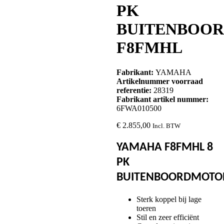
PK
BUITENBOO
F8FMHL
Fabrikant:
YAMAHA
Artikelnummer voorraad
referentie:
28319
Fabrikant artikel nummer:
6FWA010500
€
2.855,00
Incl. BTW
YAMAHA F8FMHL 8
PK
BUITENBOORDMOTO
Sterk koppel bij lage
toeren
Documenten & links
Stil en zeer efficiënt