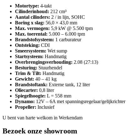
Motortype:
4-takt
Cilinderinhoud:
212 cm³
Aantal cilinders:
2 / in lijn, SOHC
Boring x slag:
56,0 × 43,0 mm
Max. vermogen:
5,9 kW @ 5.500 tpm
Max. toerental:
5.000 – 6.000 tpm
Brandstofsysteem:
1 carburateur
Ontsteking:
CDI
Smeersysteem:
Wet sump
Startsysteem:
Handmatig
Overbrengingsverhouding:
2.08 (27:13)
Besturing:
Stuurhendel
Trim & Tilt:
Handmatig
Gewicht:
40 – 41 kg
Brandstoftank:
Externe tank, 12 liter
Oliecarter:
0,8 liter
Spiegelhoogte:
L = 558 mm
Dynamo:
12V – 6A met spanningsregelaar/gelijkrichter
Propeller:
Inclusief
U bent van harte welkom in Werkendam
Bezoek onze showroom