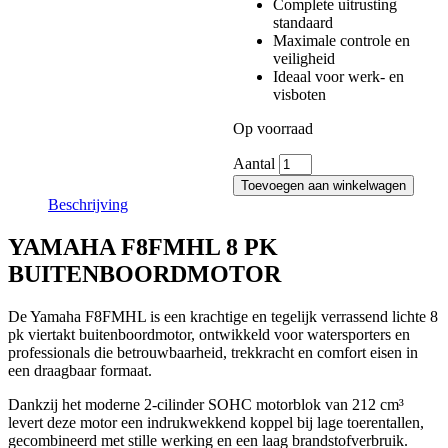
Complete uitrusting
Brochure Yamaha 8 pk
standaard
buitenboordmotor
Maximale controle en
F8FMH.pdf
veiligheid
Accessoires
Ideaal voor werk- en
Yamaha
visboten
Watersportkleding
Op voorraad
Aantal
Toevoegen aan winkelwagen
Beschrijving
YAMAHA F8FMHL 8 PK
BUITENBOORDMOTOR
De Yamaha F8FMHL is een krachtige en tegelijk verrassend lichte 8
pk viertakt buitenboordmotor, ontwikkeld voor watersporters en
professionals die betrouwbaarheid, trekkracht en comfort eisen in
een draagbaar formaat.
Dankzij het moderne 2-cilinder SOHC motorblok van 212 cm³
levert deze motor een indrukwekkend koppel bij lage toerentallen,
gecombineerd met stille werking en een laag brandstofverbruik.