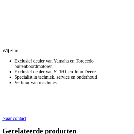
Bij
Parcon Werkendam
staan techniek en service centraal, met
persoonlijke aandacht als uitgangspunt. In onze showroom nemen
wij de tijd om met u mee te denken en u eerlijk te adviseren,
afgestemd op uw gebruik en wensen.
Wij zijn:
Exclusief dealer van
Yamaha
en
Torqeedo
buitenboordmotoren
Exclusief dealer van
STIHL
en
John Deere
Specialist in techniek, service en onderhoud
Verhuur van machines
Parcon – waar techniek en service samenkomen, met persoonlijke
aandacht als
basis.
Naar contact
Gerelateerde producten