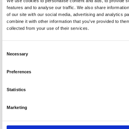
We use cookies to personalise content and ads, to provide s
features and to analyse our traffic. We also share informatio
YAMALUBE SYNTHETIC 10W40 1 LTR.
of our site with our social media, advertising and analytics 
€
21,67
combine it with other information that you’ve provided to them
Incl. BTW
collected from your use of their services.
TUBE STAARTOLIE GL4 YAMALUBE 250ML
€
16,70
Consent
Incl. BTW
Necessary
Selection
Gerelateerde producten
Preferences
YAMAHA FT9.9LEPL 10 PK BUITENBOORDMOTOR
€
5.385,00
Statistics
Incl. BTW
Marketing
YAMAHA F25GMHL 25 PK BUITENBOORDMOTOR
€
4.885,00
Incl. BTW