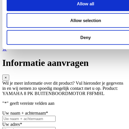
Allow all
YAMAHA F25GES 25 PK BUITENBOORDMOTOR
€
5.104,99
Incl. BTW
Allow selection
YAMAHA 15 PK 2TAKT FMHLANGSTAART SOLAS
Deny
€
3.585,00
Incl. BTW
Informatie aanvragen
×
Wil je meer informatie over dit product? Vul hieronder je gegevens
in en wij nemen zo spoedig mogelijk contact met u op.
Product:
YAMAHA 8 PK BUITENBOORDMOTOR F8FMHL
"
*
" geeft vereiste velden aan
Uw naam + achternaam
*
Uw adres
*