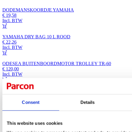
DODEMANSKOORDJE YAMAHA
€
19,58
Incl. BTW
YAMAHA DRY BAG 10 L ROOD
€
22,26
Incl. BTW
ODESEA BUITENBOORDMOTOR TROLLEY TR-60
€
120,00
Incl. BTW
MOTORHOES A 55x35x40cm
€
26,44
Incl. BTW
Consent
Details
BOAT FUEL 4 TACT 5 LITER ECOMAXX
€
25,80
This website uses cookies
Incl. BTW