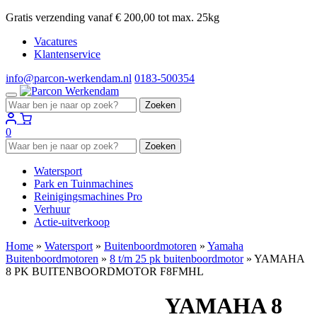
Gratis verzending vanaf € 200,00 tot max. 25kg
Vacatures
Klantenservice
info@parcon-werkendam.nl
0183-500354
Zoeken
Zoeken
naar:
0
Zoeken
Zoeken
naar:
Watersport
Park en Tuinmachines
Reinigingsmachines Pro
Verhuur
Actie-uitverkoop
Home
»
Watersport
»
Buitenboordmotoren
»
Yamaha
Buitenboordmotoren
»
8 t/m 25 pk buitenboordmotor
»
YAMAHA
8 PK BUITENBOORDMOTOR F8FMHL
YAMAHA 8