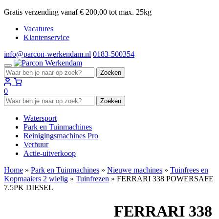
Gratis verzending vanaf € 200,00 tot max. 25kg
Vacatures
Klantenservice
info@parcon-werkendam.nl
0183-500354
Zoeken
Zoeken
naar:
0
Zoeken
Zoeken
naar:
Watersport
Park en Tuinmachines
Reinigingsmachines Pro
Verhuur
Actie-uitverkoop
Home
»
Park en Tuinmachines
»
Nieuwe machines
»
Tuinfrees en
Kopmaaiers 2 wielig
»
Tuinfrezen
»
FERRARI 338 POWERSAFE
7.5PK DIESEL
FERRARI 338