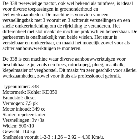
De 338 tweewielige tractor, ook wel bekend als tuinfrees, is ideaal
voor diverse toepassingen in groenonderhoud en
teeltwerkzaamheden. De machine is voorzien van een
versnellingsbak met 3 vooruit en 3 achteruit versnellingen en een
snelle omkeerinrichting om de rijrichting te veranderen. Het
differentieel met slot maakt de machine praktisch en beheersbaar. De
parkeerrem is onafhankelijk van beide wielen. Het stuur is
verstelbaar en omkeerbaar, en maakt het mogelijk zowel voor als
achter aanbouwwerktuigen te monteren.
De 338 is een machine waar diverse aanbouwwerktuigen voor
beschikbaar zijn, zoals een frees, rotorkopeg, ploeg, maaibalk,
klepelmaaier of veegborstel. Dit maakt ‘m zeer geschikt voor allerlei
werkzaamheden, zowel voor thuis als professioneel gebruik.
Typenummer: 338
Motormerk: Kohler KD350
Brandstof: diesel
Vermogen: 7,5 pk
Motor inhoud: 349 cc
Starter: repeteerstarter
Versnellingen: 3v+3a
Wielen: 500×10
Gewicht: 114 kg.
Snelheden vooruit 1-2-3 : 1,26 – 2,92 – 4,30 Km/u.