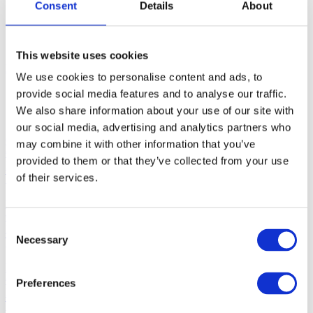
Consent
Details
About
Parcon – waar techniek en service samenkomen, met persoonlijke
aandacht als
basis.
This website uses cookies
Naar contact
We use cookies to personalise content and ads, to
provide social media features and to analyse our traffic.
Gerelateerde producten
We also share information about your use of our site with
our social media, advertising and analytics partners who
CIRKELMAAIER 53 CM t.b.v. FERRARI P 55
may combine it with other information that you’ve
€
387,20
provided to them or that they’ve collected from your use
Incl. BTW
of their services.
FERRARI 338 HONDA 270 E- 8 PK POWERSAFE
€
5.529,70
Consent
Incl. BTW
Necessary
Selection
FERRARI 338 TUINFREES 8 PK E.START zonde
€
5.045,70
Preferences
Incl. BTW