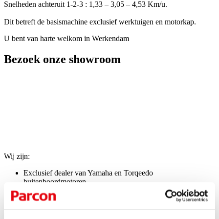
Snelheden achteruit 1-2-3 : 1,33 – 3,05 – 4,53 Km/u.
Dit betreft de basismachine exclusief werktuigen en motorkap.
U bent van harte welkom in Werkendam
Bezoek onze showroom
Bij
Parcon Werkendam
staan techniek en service centraal, met
persoonlijke aandacht als uitgangspunt. In onze showroom nemen
wij de tijd om met u mee te denken en u eerlijk te adviseren,
afgestemd op uw gebruik en wensen.
Wij zijn:
Exclusief dealer van
Yamaha
en
Torqeedo
buitenboordmotoren
Exclusief dealer van
STIHL
en
John Deere
Specialist in techniek, service en onderhoud
Verhuur van machines