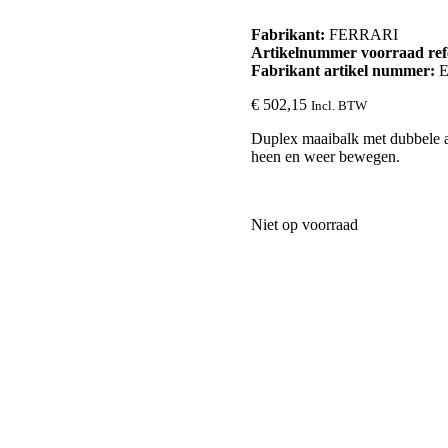
Fabrikant:
FERRARI
Artikelnummer voorraad ref
Fabrikant artikel nummer:
E
€
502,15
Incl. BTW
Duplex maaibalk met dubbele a
heen en weer bewegen.
Niet op voorraad
onlijke aandacht als uitgangspunt. In onze showroom nemen wij de tijd 