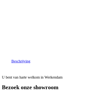
Beschrijving
U bent van harte welkom in Werkendam
Bezoek onze showroom
Bij
Parcon Werkendam
staan techniek en service centraal, met perso