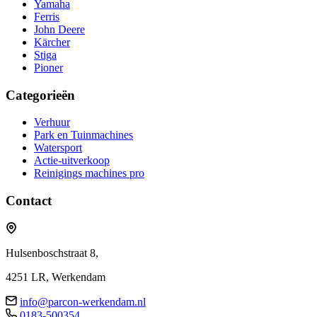
Yamaha
Ferris
John Deere
Kärcher
Stiga
Pioner
Categorieën
Verhuur
Park en Tuinmachines
Watersport
Actie-uitverkoop
Reinigings machines pro
Contact
Hulsenboschstraat 8,
4251 LR, Werkendam
info@parcon-werkendam.nl
0183-500354