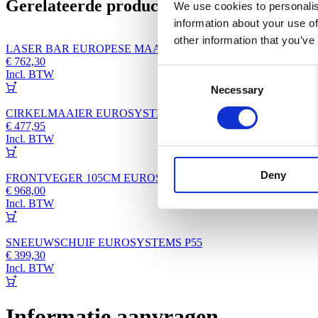
Gerelateerde producten
We use cookies to personalis
information about your use of
other information that you’ve
LASER BAR EUROPESE MAAIBALK 100 CM
€
762,30
Consent
Incl. BTW
Necessary
Selection
CIRKELMAAIER EUROSYSTEMS P55
€
477,95
Incl. BTW
Deny
FRONTVEGER 105CM EUROSYSTEMS P55
€
968,00
Incl. BTW
SNEEUWSCHUIF EUROSYSTEMS P55
€
399,30
Incl. BTW
Informatie aanvragen