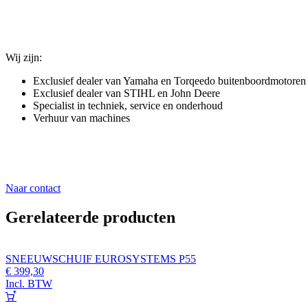
gebruik en wensen.
Wij zijn:
Exclusief dealer van
Yamaha
en
Torqeedo
buitenboordmotoren
Exclusief dealer van
STIHL
en
John Deere
Specialist in techniek, service en onderhoud
Verhuur van machines
Parcon – waar techniek en service samenkomen, met persoonlijke aan
Naar contact
Gerelateerde producten
SNEEUWSCHUIF EUROSYSTEMS P55
€
399,30
Incl. BTW