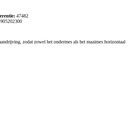
erentie:
47482
905202300
andrijving, zodat zowel het ondermes als het maaimes horizontaal
om met u mee te denken en u eerlijk te adviseren, afgestemd op uw