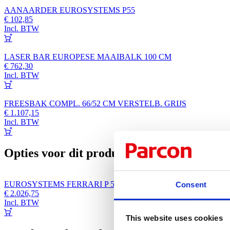
AANAARDER EUROSYSTEMS P55
€
102,85
Incl. BTW
LASER BAR EUROPESE MAAIBALK 100 CM
€
762,30
Incl. BTW
FREESBAK COMPL. 66/52 CM VERSTELB. GRIJS
€
1.107,15
Incl. BTW
Opties voor dit product
EUROSYSTEMS FERRARI P 55 BASISMACHINE
Consent
€
2.026,75
Incl. BTW
This website uses cookies